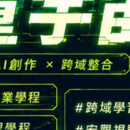
高中生懶人包
High school
CONTACT
Email：
cldept@saturn.yzu.edu.tw
校本部電話：
+886-3-4638800 #2706,2707
地址：
桃園市中壢區遠東路 135 號  元智五館 6 樓