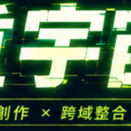
高中生懶人包
High school
CONTACT
Email：
cldept@saturn.yzu.edu.tw
校本部電話：
+886-3-4638800 #2706,2707
地址：
桃園市中壢區遠東路 135 號  元智五館 6 樓