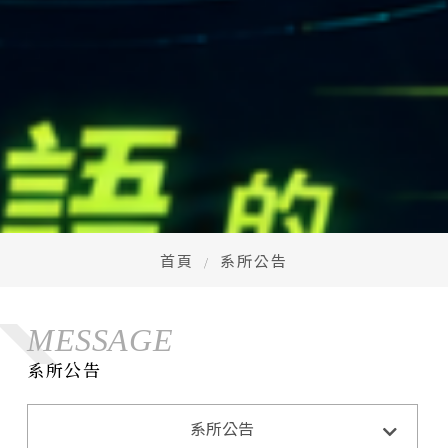
高中生懶人包
High school
CONTACT
Email：
cldept@saturn.yzu.edu.tw
校本部電話：
+886-3-4638800 #2706,2707
地址：
桃園市中壢區遠東路 135 號  元智五館 6 樓
首頁
系所公告
MESSAGE
系所公告
系所公告
系所活動
系所公告
招生訊息