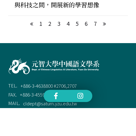
與科技之間，開展新的學習想像
1
2
3
4
5
6
7
TEL.
+886-3-4638800 #2706,2707
FAX.
+886-3-4559142
MAIL.
cldept@saturn.yzu.edu.tw
ADD.
桃園市中壢區遠東路 135 號  元智五館 6 樓