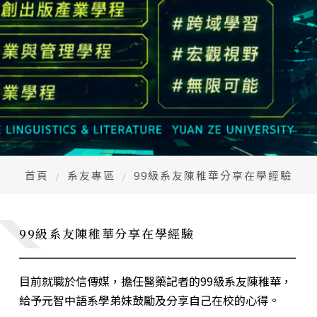
高中生懶人包
High school
CONTACT
Email：
cldept@saturn.yzu.edu.tw
校本部電話：
+886-3-4638800 #2706,2707
地址：
桃園市中壢區遠東路 135 號  元智五館 6 樓
首頁
系友專區
99級系友陳稚華分享在學經驗
99級系友陳稚華分享在學經驗