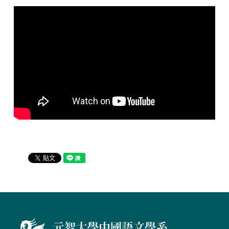
畢業製作
元智文學獎
專案實習
目前就職於信傳媒，擔任醫藥記者的99級系友陳稚華，
給予元智中語系學弟妹鼓勵及分享自己在校的心得。
系學會
系友專區