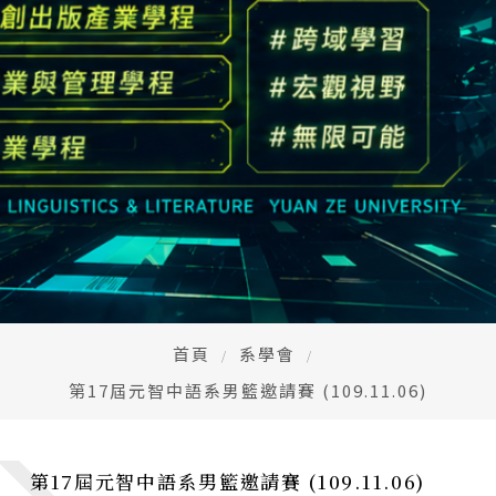
高中生懶人包
High school
CONTACT
Email：
cldept@saturn.yzu.edu.tw
校本部電話：
+886-3-4638800 #2706,2707
地址：
桃園市中壢區遠東路 135 號  元智五館 6 樓
首頁
系學會
第17屆元智中語系男籃邀請賽 (109.11.06)
第17屆元智中語系男籃邀請賽 (109.11.06)