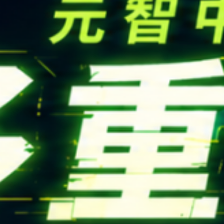
FOLLOW US
National Tsing Hua Un
蘋果網頁設計