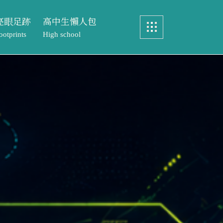
亮眼足跡
高中生懶人包
ootprints
High school
畢業製作
認識中語系
眼足跡
高中生懶人包
實務製作
特色課程
ints
High school
元智文學獎
教務處專區
製作
認識中語系
專案實習
文學獎
特色課程
歷屆研究生論文
實習
教務處專區
研究生論文
元智文學獎高中組
成果與榮耀