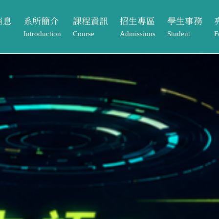
消息
系所簡介
課程資訊
招生專區
學生事務
Introduction
Course
Admissions
Student
F
動
系所介紹
課程架構
本籍生
獎助學金
課程資訊
招生專區
學生事務
亮
告
系所成員
大學部
境外生
系學會
Course
Admissions
Student
Footpr
息
相關法規與表單
碩士班
系友專區
課程架構
本籍生
獎助學金
畢業
常見問題Q&A
大學部
境外生
系學會
元智
單
碩士班
系友專區
專案
歷屆