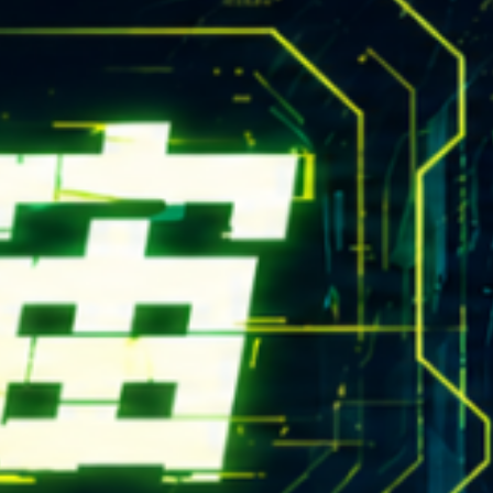
rn.yzu.edu.tw
4638800 #2706,2707
 135 號  元智五館 6 樓