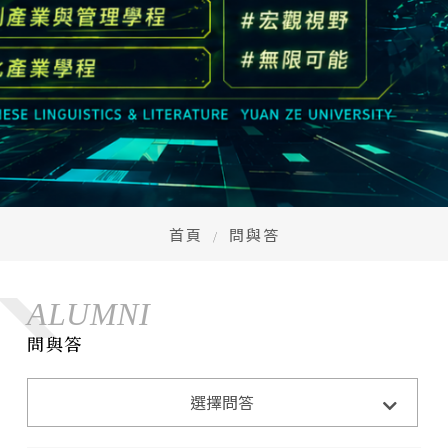
高中生懶人包
High school
CONTACT
Email：
cldept@saturn.yzu.edu.tw
校本部電話：
+886-3-4638800 #2706,2707
地址：
桃園市中壢區遠東路 135 號  元智五館 6 樓
首頁
問與答
ALUMNI
問與答
選擇問答
常見問題Q&A