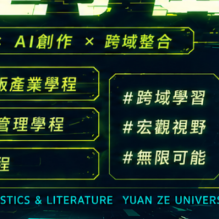
高中生懶人包
High school
CONTACT
Email：
cldept@saturn.yzu.edu.tw
校本部電話：
+886-3-4638800 #2706,2707
地址：
桃園市中壢區遠東路 135 號  元智五館 6 樓