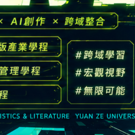
高中生懶人包
High school
CONTACT
Email：
cldept@saturn.yzu.edu.tw
校本部電話：
+886-3-4638800 #2706,2707
地址：
桃園市中壢區遠東路 135 號  元智五館 6 樓