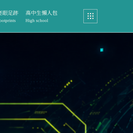
亮眼足跡
高中生懶人包
ootprints
High school
畢業製作
認識中語系
眼足跡
高中生懶人包
實務製作
特色課程
ints
High school
元智文學獎
教務處專區
製作
認識中語系
專案實習
文學獎
特色課程
歷屆研究生論文
實習
教務處專區
研究生論文
元智文學獎高中組
成果與榮耀