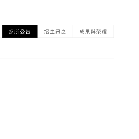
系所公告
招生訊息
成果與榮耀
FOLLOW US
。