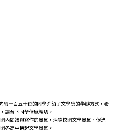
，向約一百五十位的同學介紹了文學獎的舉辦方式，希
獎，讓台下同學倍感親切。
園內閱讀與寫作的風氣，活絡校園文學風氣、促進
桃園各高中拂起文學風氣。