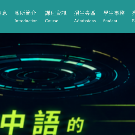
消息
系所簡介
課程資訊
招生專區
學生事務
Introduction
Course
Admissions
Student
F
動
系所介紹
課程架構
本籍生
獎助學金
課程資訊
招生專區
學生事務
亮
告
系所成員
大學部
境外生
系學會
Course
Admissions
Student
Footpr
息
相關法規與表單
碩士班
系友專區
課程架構
本籍生
獎助學金
畢業
常見問題Q&A
大學部
境外生
系學會
元智
單
碩士班
系友專區
專案
歷屆