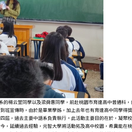
語系的楊云萱同學以及梁舜惠同學，前赴桃園市育達高中普通科
。到班宣傳時，由於是畢業學姊，加上去年也有育達高中同學得
屆，過去主要中語系負責執行。此活動主要目的在於，凝聚校
如今，延續過去經驗，元智大學將活動拓及高中校園，希冀能在