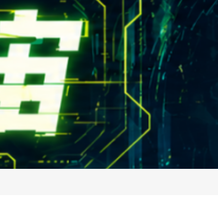
rn.yzu.edu.tw
4638800 #2706,2707
 135 號  元智五館 6 樓