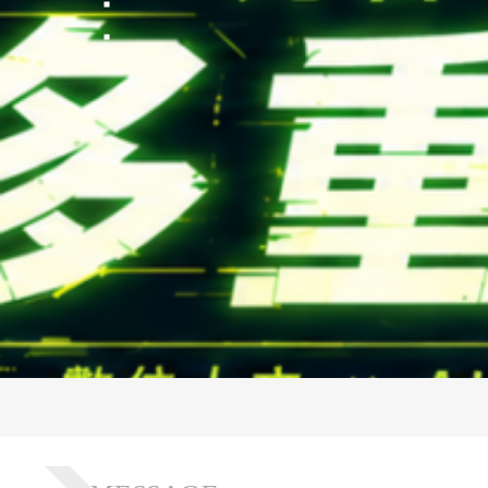
FOLLOW US
National Tsing Hua Un
蘋果網頁設計