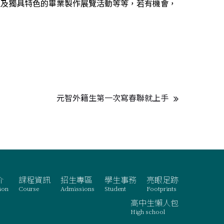
及獨具特色的畢業製作展覽活動等等，若有機會，
元智外籍生第一次寫春聯就上手
介
課程資訊
招生專區
學生事務
亮眼足跡
ion
Course
Admissions
Student
Footprints
高中生懶人包
High school