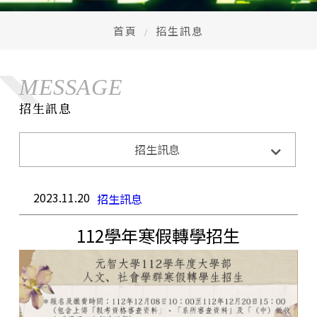
高中生懶人包
High school
首頁
招生訊息
CONTACT
MESSAGE
Email：
cldept@saturn.yzu.edu.tw
校本部電話：
+886-3-4638800 #2706,2707
招生訊息
地址：
桃園市中壢區遠東路 135 號  元智五館 6 樓
招生訊息
系所活動
系所公告
招生訊息
成果與榮耀
2023.11.20
招生訊息
112學年寒假轉學招生