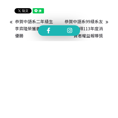
恭賀中語系二年級生
恭賀中語系99級系友
李弈隆榮獲書法比賽
陳稚華獲得113年度消
優勝
費者權益報導獎
TEL.
+886-3-4638800 #2706,2707
FAX.
+886-3-4559142
MAIL.
cldept@saturn.yzu.edu.tw
ADD.
桃園市中壢區遠東路 135 號  元智五館 6 樓