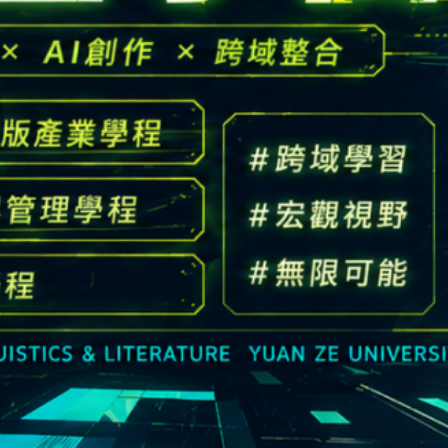
高中生懶人包
High school
CONTACT
Email：
cldept@saturn.yzu.edu.tw
校本部電話：
+886-3-4638800 #2706,2707
地址：
桃園市中壢區遠東路 135 號  元智五館 6 樓