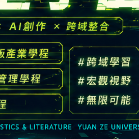
高中生懶人包
High school
CONTACT
Email：
cldept@saturn.yzu.edu.tw
校本部電話：
+886-3-4638800 #2706,2707
地址：
桃園市中壢區遠東路 135 號  元智五館 6 樓