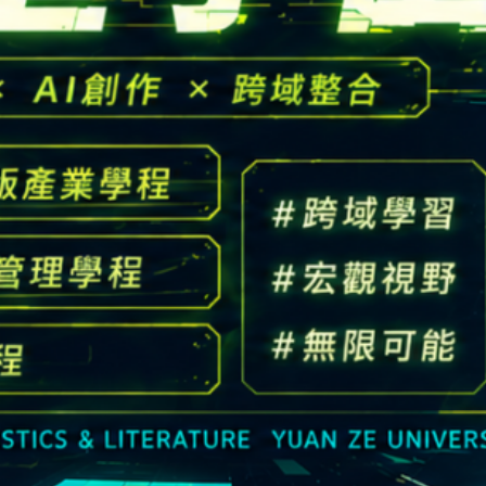
高中生懶人包
High school
CONTACT
Email：
cldept@saturn.yzu.edu.tw
校本部電話：
+886-3-4638800 #2706,2707
地址：
桃園市中壢區遠東路 135 號  元智五館 6 樓