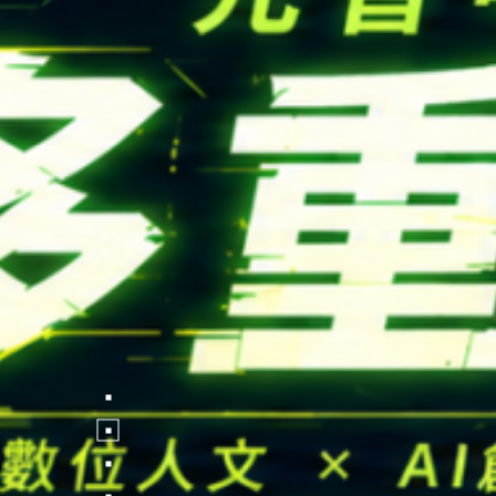
FOLLOW US
National Tsing Hua Un
蘋果網頁設計