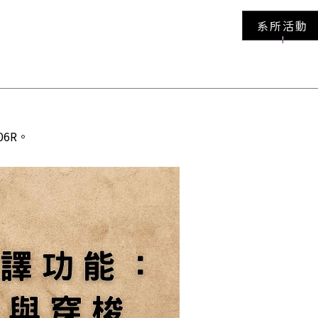
系所活動
梭
06R。