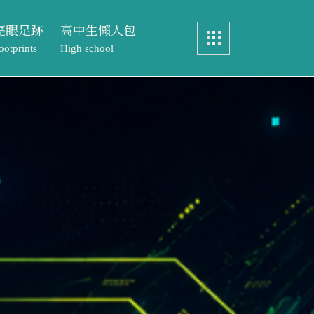
亮眼足跡
高中生懶人包
ootprints
High school
畢業製作
認識中語系
眼足跡
高中生懶人包
實務製作
特色課程
ints
High school
元智文學獎
教務處專區
製作
認識中語系
專案實習
文學獎
特色課程
歷屆研究生論文
實習
教務處專區
研究生論文
元智文學獎高中組
成果與榮耀