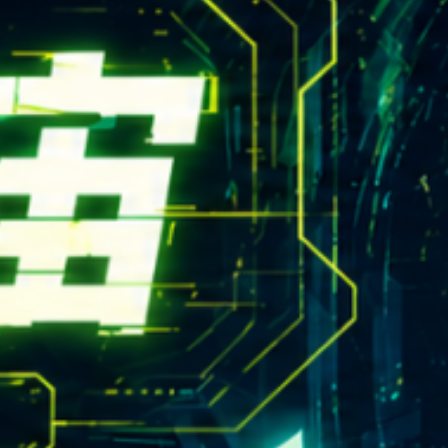
rn.yzu.edu.tw
4638800 #2706,2707
 135 號  元智五館 6 樓