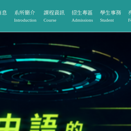
消息
系所簡介
課程資訊
招生專區
學生事務
Introduction
Course
Admissions
Student
F
動
系所介紹
課程架構
本籍生
獎助學金
課程資訊
招生專區
學生事務
亮
告
系所成員
大學部
境外生
系學會
Course
Admissions
Student
Footpr
息
相關法規與表單
碩士班
系友專區
課程架構
本籍生
獎助學金
畢業
常見問題Q&A
大學部
境外生
系學會
元智
單
碩士班
系友專區
專案
歷屆