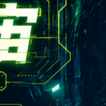
rn.yzu.edu.tw
4638800 #2706,2707
 135 號  元智五館 6 樓