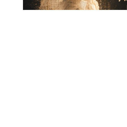
【活動回顧】中語系全系導聚圓滿落幕　凝聚師