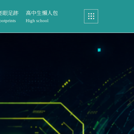
亮眼足跡
高中生懶人包
ootprints
High school
畢業製作
認識中語系
眼足跡
高中生懶人包
實務製作
特色課程
ints
High school
元智文學獎
教務處專區
製作
認識中語系
專案實習
文學獎
特色課程
歷屆研究生論文
實習
教務處專區
研究生論文
元智文學獎高中組
成果與榮耀