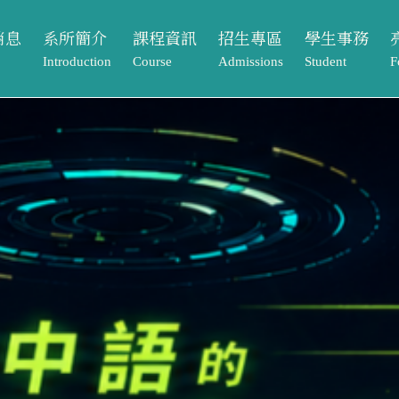
消息
系所簡介
課程資訊
招生專區
學生事務
Introduction
Course
Admissions
Student
F
動
系所介紹
課程架構
本籍生
獎助學金
課程資訊
招生專區
學生事務
亮
告
系所成員
大學部
境外生
系學會
Course
Admissions
Student
Footpr
息
相關法規與表單
碩士班
系友專區
課程架構
本籍生
獎助學金
畢業
常見問題Q&A
大學部
境外生
系學會
元智
單
碩士班
系友專區
專案
歷屆