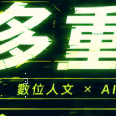
FOLLOW US
National Tsing Hua Un
蘋果網頁設計