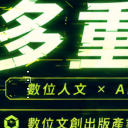
FOLLOW US
National Tsing Hua Un
蘋果網頁設計