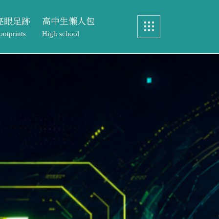
亮眼足跡
高中生懶人包
ootprints
High school
畢業製作
認識中語系
眼足跡
高中生懶人包
實務製作
特色課程
ints
High school
元智文學獎
教務處專區
製作
認識中語系
專案實習
文學獎
特色課程
歷屆研究生論文
實習
教務處專區
研究生論文
元智文學獎高中組
成果與榮耀