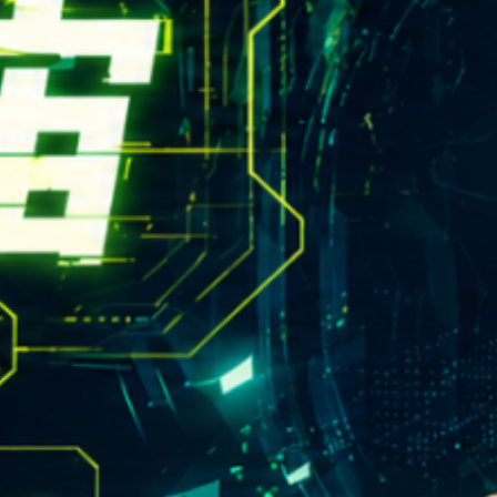
rn.yzu.edu.tw
4638800 #2706,2707
 135 號  元智五館 6 樓