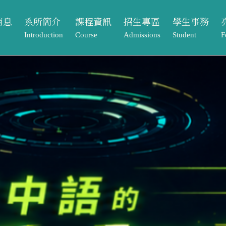
消息
系所簡介
課程資訊
招生專區
學生事務
Introduction
Course
Admissions
Student
F
動
系所介紹
課程架構
本籍生
獎助學金
課程資訊
招生專區
學生事務
亮
告
系所成員
大學部
境外生
系學會
Course
Admissions
Student
Footpr
息
相關法規與表單
碩士班
系友專區
課程架構
本籍生
獎助學金
畢業
常見問題Q&A
大學部
境外生
系學會
元智
單
碩士班
系友專區
專案
歷屆