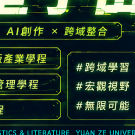
高中生懶人包
High school
CONTACT
Email：
cldept@saturn.yzu.edu.tw
校本部電話：
+886-3-4638800 #2706,2707
地址：
桃園市中壢區遠東路 135 號  元智五館 6 樓