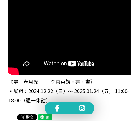
《尋一壺月光 —— 李蕓朵詩・書・畫》
▪️展期：2024.12.22（日）～ 2025.01.24（五）
11:00
-
18:00
（週一休館）
師生齊用AI助力人文
AI助力中文系 學解讀
創作 中文碩士生打造
報表下指令產圖