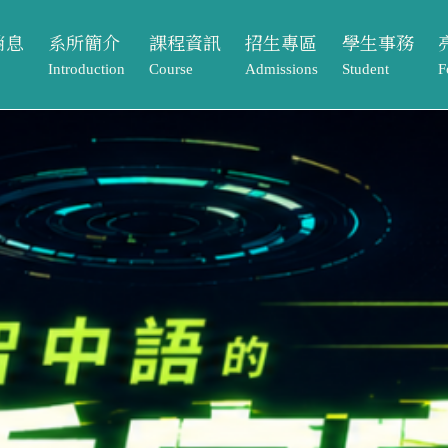
消息
系所簡介
課程資訊
招生專區
學生事務
Introduction
Course
Admissions
Student
F
動
系所介紹
課程架構
本籍生
獎助學金
課程資訊
招生專區
學生事務
亮
告
系所成員
大學部
境外生
系學會
Course
Admissions
Student
Footpr
息
相關法規與表單
碩士班
系友專區
課程架構
本籍生
獎助學金
畢業
常見問題Q&A
大學部
境外生
系學會
元智
單
碩士班
系友專區
專案
歷屆