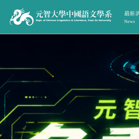
最新
News
系所活
最新消息
系所簡介
系所公
News
Introduction
招生訊
系所活動
系所介紹
系所公告
系所成員
招生訊息
相關法規與表