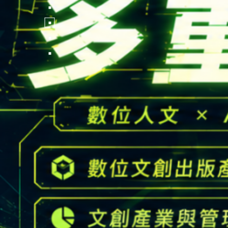
FOLLOW US
National Tsing Hua Un
蘋果網頁設計