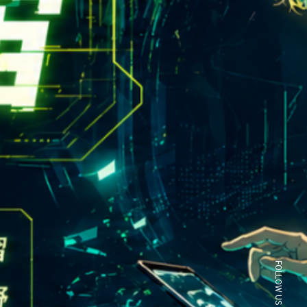
rn.yzu.edu.tw
4638800 #2706,2707
 135 號  元智五館 6 樓
FOLLOW US