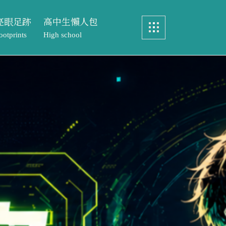
亮眼足跡
高中生懶人包
ootprints
High school
畢業製作
認識中語系
眼足跡
高中生懶人包
實務製作
特色課程
ints
High school
元智文學獎
教務處專區
製作
認識中語系
專案實習
文學獎
特色課程
歷屆研究生論文
實習
教務處專區
研究生論文
元智文學獎高中組
成果與榮耀