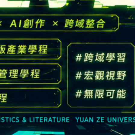
高中生懶人包
High school
CONTACT
Email：
cldept@saturn.yzu.edu.tw
校本部電話：
+886-3-4638800 #2706,2707
地址：
桃園市中壢區遠東路 135 號  元智五館 6 樓