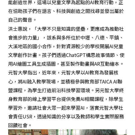
能創造世界，這場以兒童文學為起點的AI教育行動，正
在協助孩子們在語言、科技與創造之間找尋並發出屬於
自己的聲音。
洪士惠說，「大學不只是知識的堡壘，更應成為推動社
會進步的力量」，該系與多所位於中壢、八德、平鎮、
大溪地區的國小合作，針對資源較少的學校開展AI兒童
文學創作計畫。孩子們透過ChatGPT構思故事情節、使
用AI繪圖工具生成插圖，甚至製作動畫與AR互動繪本。
元智大學指出，近年來，元智大學以AI教育為發展核
心，將AI融入教學現場，並積極參與教育部TAICA AI聯
盟課程，為學生打造前沿科技學習環境。另元智大學終
身教育部的線上學習平台提供免費AI相關課程，除學生
學習外，邀請社會大眾一起來學習AI，落實元智大學社
會責任USR，透過知識的分享以及教師和學生實際服務
回饋社會。