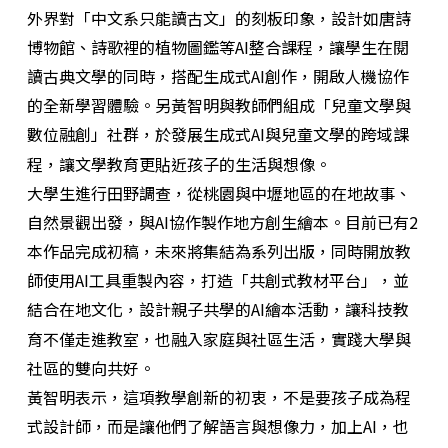
外界對「中文系只能讀古文」的刻板印象，設計如唐詩
博物館、詩歌裡的植物圖鑑等AI整合課程，讓學生在閱
讀古典文學的同時，搭配生成式AI創作，開啟人機協作
的全新學習體驗。另黃智明與教師們組成「兒童文學與
數位融創」社群，於發展生成式AI與兒童文學的跨域課
程，讓文學教育更貼近孩子的生活與想像。
大學生進行田野調查，從桃園與中壢地區的在地故事、
自然景觀出發，與AI協作製作地方創生繪本。目前已有2
本作品完成初稿，未來將集結為系列出版，同時開放教
師使用AI工具重製內容，打造「共創式教材平台」，並
結合在地文化，設計親子共學的AI繪本活動，讓科技教
育不僅走進教室，也融入家庭與社區生活，實踐大學與
社區的雙向共好。
黃智明表示，這項教學創新的初衷，不是要孩子成為程
式設計師，而是讓他們了解語言與想像力，加上AI，也