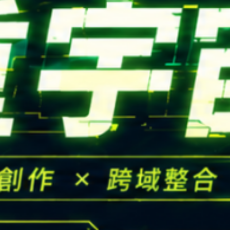
高中生懶人包
High school
CONTACT
Email：
cldept@saturn.yzu.edu.tw
校本部電話：
+886-3-4638800 #2706,2707
地址：
桃園市中壢區遠東路 135 號  元智五館 6 樓