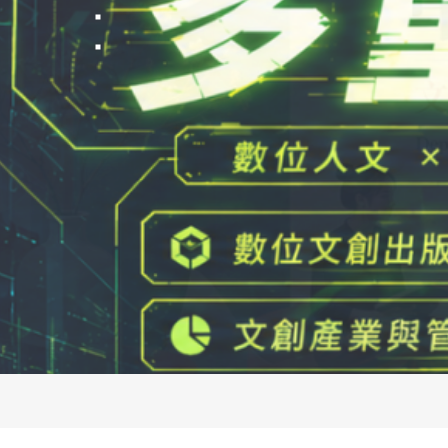
FOLLOW US
National Tsing Hua Un
蘋果網頁設計