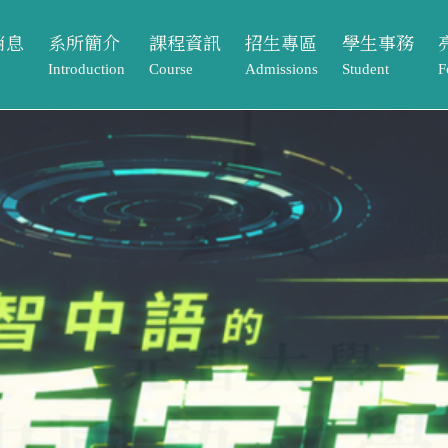
消息
系所簡介
課程資訊
招生專區
學生事務
Introduction
Course
Admissions
Student
F
動
系所介紹
課程架構
本籍生
獎助學金
課程資訊
招生專區
學生事務
亮
告
系所成員
大學部
境外生
系學會
Course
Admissions
Student
Footpr
息
相關法規與表單
碩士班
系友專區
課程架構
本籍生
獎助學金
畢業
常見問題Q&A
大學部
境外生
系學會
元智
單
碩士班
系友專區
專案
歷屆