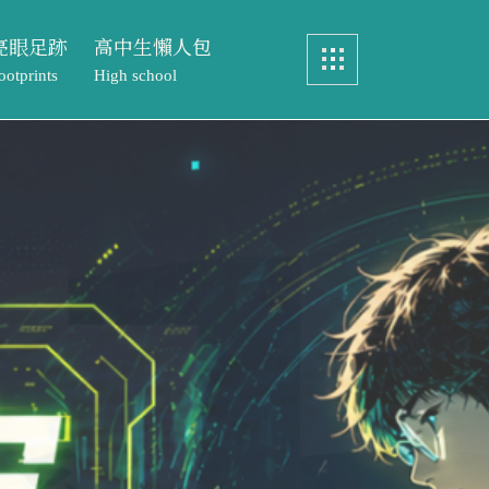
亮眼足跡
高中生懶人包
ootprints
High school
畢業製作
認識中語系
眼足跡
高中生懶人包
實務製作
特色課程
ints
High school
元智文學獎
教務處專區
製作
認識中語系
專案實習
文學獎
特色課程
歷屆研究生論文
實習
教務處專區
研究生論文
元智文學獎高中組
成果與榮耀