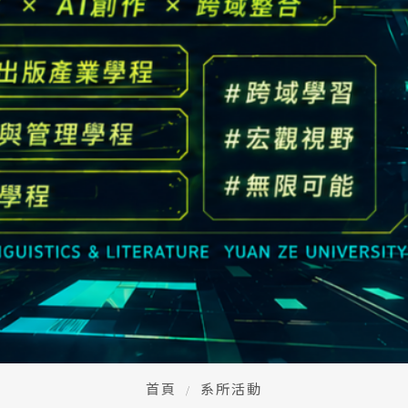
高中生懶人包
High school
CONTACT
Email：
cldept@saturn.yzu.edu.tw
校本部電話：
+886-3-4638800 #2706,2707
地址：
桃園市中壢區遠東路 135 號  元智五館 6 樓
首頁
系所活動