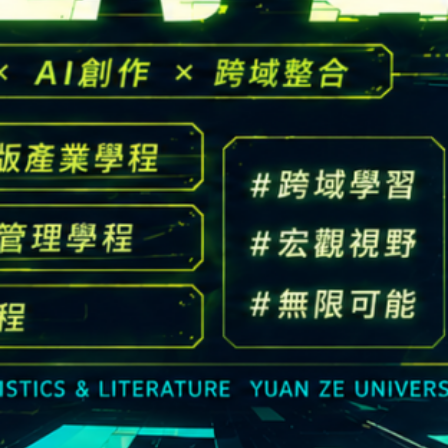
高中生懶人包
High school
CONTACT
Email：
cldept@saturn.yzu.edu.tw
校本部電話：
+886-3-4638800 #2706,2707
地址：
桃園市中壢區遠東路 135 號  元智五館 6 樓