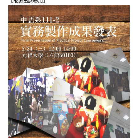
【敬邀出席參加】