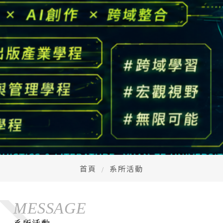
高中生懶人包
High school
CONTACT
Email：
cldept@saturn.yzu.edu.tw
校本部電話：
+886-3-4638800 #2706,2707
地址：
桃園市中壢區遠東路 135 號  元智五館 6 樓
首頁
系所活動
MESSAGE
系所活動