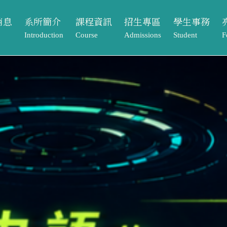
消息
系所簡介
課程資訊
招生專區
學生事務
Introduction
Course
Admissions
Student
F
動
系所介紹
課程架構
本籍生
獎助學金
課程資訊
招生專區
學生事務
亮
告
系所成員
大學部
境外生
系學會
Course
Admissions
Student
Footpr
息
相關法規與表單
碩士班
系友專區
課程架構
本籍生
獎助學金
畢業
常見問題Q&A
大學部
境外生
系學會
元智
單
碩士班
系友專區
專案
歷屆