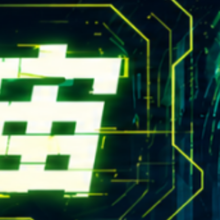
rn.yzu.edu.tw
4638800 #2706,2707
 135 號  元智五館 6 樓