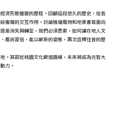
經濟形態嬗變的歷程。回顧這段悠久的歷史，從各
錯綜複雜的交互作用。討論陂塘風物和地景書寫面向
塘逐漸消失與轉型，我們必須思索，如何讓在地人文
理、風尚習俗，能以嶄新的姿態，再次詮釋往昔的歷
地。其鄰近桃園文化廊道路線，未來將成為元智大
的動力。