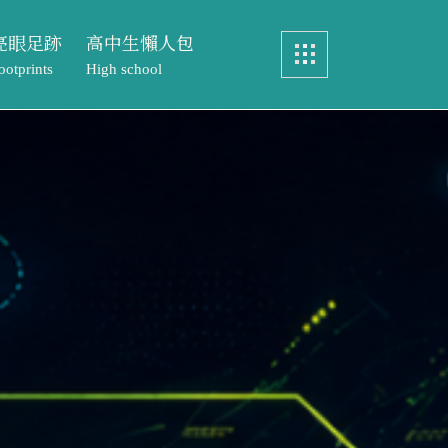
亮眼足跡
高中生懶人包
ootprints
High school
畢業製作
認識中語系
眼足跡
高中生懶人包
實務製作
特色課程
ints
High school
元智文學獎
教務處專區
製作
認識中語系
專案實習
文學獎
特色課程
歷屆研究生論文
實習
教務處專區
研究生論文
元智文學獎高中組
成果與榮耀