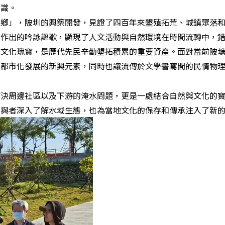
意識。
」，陂圳的興築開發，見證了四百年來墾殖拓荒、城鎮聚落和
創作出的吟詠謳歌，顯現了人文活動與自然環境在時間流轉中，
的文化瑰寶，是歷代先民辛勤墾拓積累的重要資產。面對當前陂
進都市化發展的新興元素，同時也讓流傳於文學書寫間的民情物
周邊社區以及下游的淹水問題，更是一處結合自然與文化的寶
參與者深入了解水域生態，也為當地文化的保存和傳承注入了新