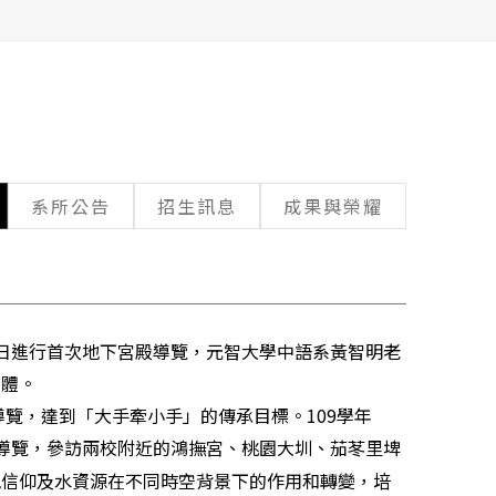
系所公告
招生訊息
成果與榮耀
18日進行首次地下宮殿導覽，元智大學中語系黃智明老
團體。
覽，達到「大手牽小手」的傳承目標。109學年
導覽，參訪兩校附近的鴻撫宮、桃園大圳、茄苳里埤
地信仰及水資源在不同時空背景下的作用和轉變，培