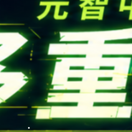
FOLLOW US
National Tsing Hua Un
蘋果網頁設計