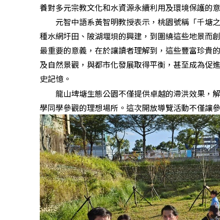
養對多元宗教文化和水資源永續利用及環境保護的
元智中語系黃智明教授表示，桃園號稱「千塘之鄉
種水網圩田、陂湖堰垻的興建，到圍繞這些地景而
最重要的意義，在於讓讀者理解到，這些豐富珍貴
及自然景觀，與都市化發展取得平衡，甚至成為促
史記憶。
龍山埤塘生態公園不僅提供卓越的滯洪效果，解決
學同學參觀的理想場所。這次開放導覽活動不僅讓