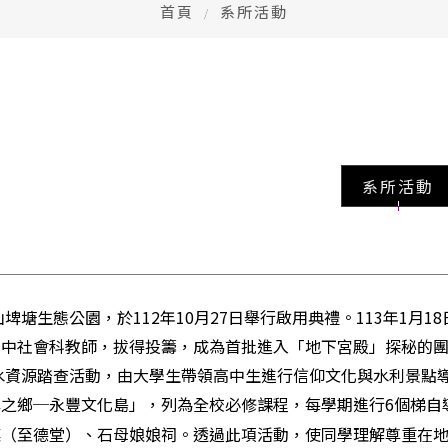
首頁
系所活動
系所活動
塘生態公園，於112年10月27日舉行啟用典禮。113年1月
高中社會科教師，拔得投籌，成為首批進入「地下宮殿」探秘的
水資源踏查活動，由大學生帶領高中生進行信仰文化與水利景點導
之鄉─永豐文化島」，列為全校必修課程，每學期進行6個梯自
廳（至德堂）、石母娘娘祠。透過此項活動，使同學理解尊重在