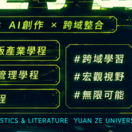
高中生懶人包
High school
CONTACT
Email：
cldept@saturn.yzu.edu.tw
校本部電話：
+886-3-4638800 #2706,2707
地址：
桃園市中壢區遠東路 135 號  元智五館 6 樓