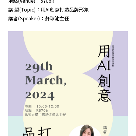
地點
(
Venue)
：
5706R
講
題
(
Topic
)
：
用
AI
創意打造品牌形象
講者
(Speaker)
：
蘇珍渝主任