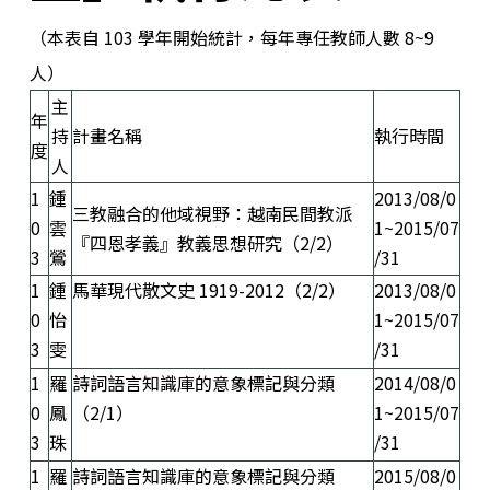
（本表自 103 學年開始統計，每年專任教師人數 8~9
人）
主
年
持
計畫名稱
執行時間
度
人
1
鍾
2013/08/0
三教融合的他域視野：越南民間教派
0
雲
1~2015/07
『四恩孝義』教義思想研究（2/2）
3
鶯
/31
1
鍾
馬華現代散文史 1919-2012（2/2）
2013/08/0
0
怡
1~2015/07
3
雯
/31
1
羅
詩詞語言知識庫的意象標記與分類
2014/08/0
0
鳳
（2/1）
1~2015/07
3
珠
/31
1
羅
詩詞語言知識庫的意象標記與分類
2015/08/0