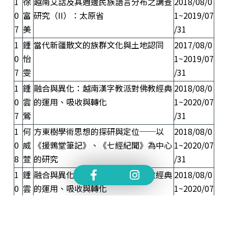
1
徐
越南艾話及其週邊民族語言分布之調查
2018/08/0
0
富
研究（II）：太原省
1~2019/07
7
美
/31
1
鍾
當代新疆散文的族群文化與土地認同
2017/08/0
0
怡
1~2019/07
7
雯
/31
1
鍾
融合與異化：越南漢字教派對佛教經典
2018/08/0
0
雲
的運用、吸收與轉化
1~2020/07
7
鶯
/31
1
何
方東樹學術思想的探研與定位──以
2018/08/0
0
威
《援鶉堂筆記》、《七經紀聞》為中心
1~2020/07
8
萱
的研究
/31
1
鍾
融合與異化：越南漢字教派對佛教經典
2018/08/0
0
雲
的運用、吸收與轉化
1~2020/07
8
鶯
/31
1
徐
越南艾話及其週邊民族語言分布之調查
2018/08/0