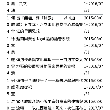
0
鳳
（2/2）
1~2016/07
4
珠
/31
1
何
從「無極」到「歸寂」——以《道一
2015/08/0
0
威
編》五卷本、六卷本比較為中心看聶雙
1~2016/07
4
萱
江的早期思想
/31
1
徐
越南同奈省 Ngai 話的語音系統
2015/08/0
0
富
1~2016/07
4
美
/31
1
鍾
傳道使命與文化傳播——一貫道在亞太
2015/08/0
0
雲
地區的發展與其對儒家思想的宣揚
1~2016/07
4
鶯
/31
1
何
傳道乎？傳經乎？——程朱理學與明代
2016/08/0
0
威
孔廟從祀
1~2017/07
5
萱
/31
1
洪
當代藏族漢語小說中宗教意識的建構與
2016/08/0
0
士
流轉——以扎西達娃、阿來、次仁羅布
1~2017/07