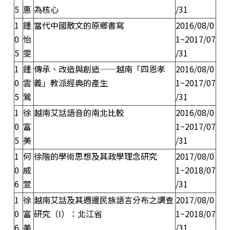
5
惠
為核心
/31
1
鍾
當代中國散文的原鄉書寫
2016/08/0
0
怡
1~2017/07
5
雯
/31
1
鍾
傳承、改造與創造——越南「四恩孝
2016/08/0
0
雲
義」教派經典的產生
1~2017/07
5
鶯
/31
1
徐
越南艾話語音的南北比較
2016/08/0
0
富
1~2017/07
5
美
/31
1
何
徐階的學術思想及其政學理念研究
2017/08/0
0
威
1~2018/07
6
萱
/31
1
徐
越南艾話及其週邊民族語言分布之調查
2017/08/0
0
富
研究（I）：北江省
1~2018/07
6
美
/31