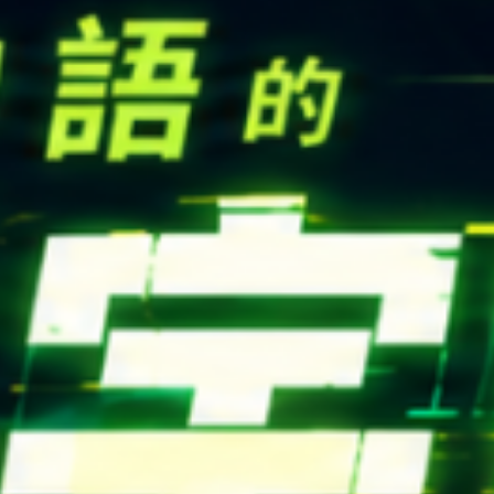
高中生懶人包
High school
CONTACT
Email：
cldept@saturn.yzu.edu.tw
校本部電話：
+886-3-4638800 #2706,2707
地址：
桃園市中壢區遠東路 135 號  元智五館 6 樓