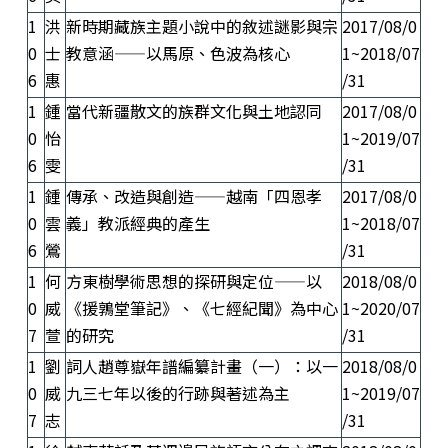
1
洪
新時期藏族主題小說中的敘述謎影與宗
2017/08/0
0
士
教意涵——以馬原、色波為核心
1~2018/07
6
惠
/31
1
鍾
當代新疆散文的族群文化與土地認同
2017/08/0
0
怡
1~2019/07
6
雯
/31
1
鍾
傳承、改造與創造——越南「四恩孝
2017/08/0
0
雲
義」教派經典的產生
1~2018/07
6
鶯
/31
1
何
方東樹學術思想的探研與定位——以
2018/08/0
0
威
《援鶉堂筆記》、《七經紀聞》為中心
1~2020/07
7
萱
的研究
/31
1
劉
詞人趙尊嶽年譜編纂計畫（一）：以一
2018/08/0
0
威
九三七年以後的行跡與著述為主
1~2019/07
7
志
/31