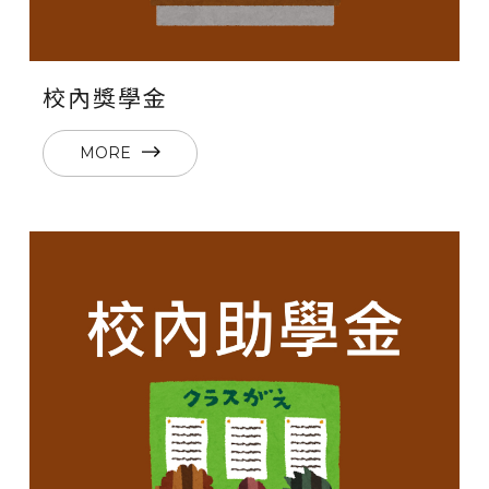
校內獎學金
MORE