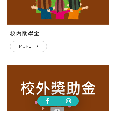
校內助學金
MORE