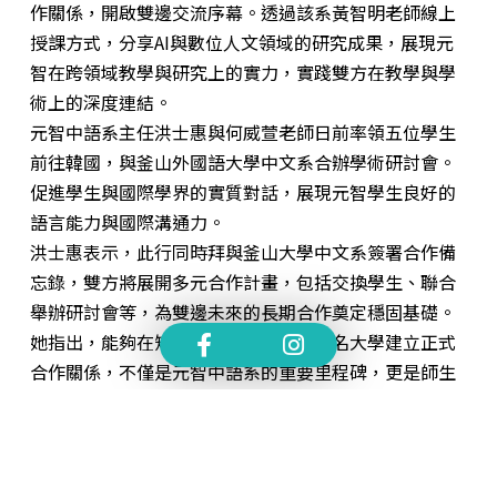
作關係，開啟雙邊交流序幕。透過該系黃智明老師線上
授課方式，分享AI與數位人文領域的研究成果，展現元
智在跨領域教學與研究上的實力，實踐雙方在教學與學
術上的深度連結。
元智中語系主任洪士惠與何威萱老師日前率領五位學生
前往韓國，與釜山外國語大學中文系合辦學術研討會。
促進學生與國際學界的實質對話，展現元智學生良好的
語言能力與國際溝通力。
洪士惠表示，此行同時拜與釜山大學中文系簽署合作備
忘錄，雙方將展開多元合作計畫，包括交換學生、聯合
舉辦研討會等，為雙邊未來的長期合作奠定穩固基礎。
她指出，能夠在短時間內與韓國兩所知名大學建立正式
合作關係，不僅是元智中語系的重要里程碑，更是師生
國際化發展的寶貴經驗。
元智大學中國語文學系長期致力於提升學生國際視野與
學術競爭力，未來將持續拓展海外合作夥伴，打造多
元、開放的教學與研究環境，朝向具全球影響力的學術