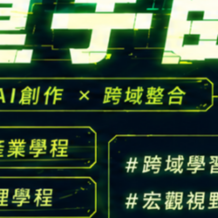
高中生懶人包
High school
CONTACT
Email：
cldept@saturn.yzu.edu.tw
校本部電話：
+886-3-4638800 #2706,2707
地址：
桃園市中壢區遠東路 135 號  元智五館 6 樓