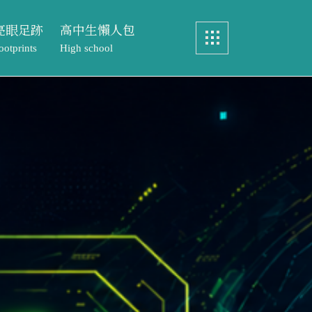
亮眼足跡
高中生懶人包
ootprints
High school
畢業製作
認識中語系
眼足跡
高中生懶人包
實務製作
特色課程
ints
High school
元智文學獎
教務處專區
製作
認識中語系
專案實習
文學獎
特色課程
歷屆研究生論文
實習
教務處專區
研究生論文
元智文學獎高中組
成果與榮耀