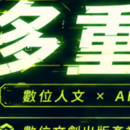
FOLLOW US
National Tsing Hua Un
蘋果網頁設計