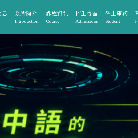
消息
系所簡介
課程資訊
招生專區
學生事務
Introduction
Course
Admissions
Student
F
動
系所介紹
課程架構
本籍生
獎助學金
課程資訊
招生專區
學生事務
亮
告
系所成員
大學部
境外生
系學會
Course
Admissions
Student
Footpr
息
相關法規與表單
碩士班
系友專區
課程架構
本籍生
獎助學金
畢業
常見問題Q&A
大學部
境外生
系學會
元智
單
碩士班
系友專區
專案
歷屆