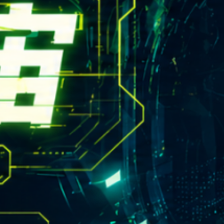
rn.yzu.edu.tw
4638800 #2706,2707
 135 號  元智五館 6 樓