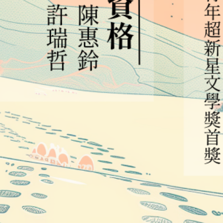
高中生懶人包
High school
CONTACT
Email：
cldept@saturn.yzu.edu.tw
校本部電話：
+886-3-4638800 #2706,2707
地址：
桃園市中壢區遠東路 135 號  元智五館 6 樓