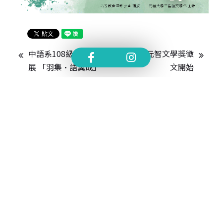
中語系108級畢業成果
第22屆元智文學獎徵
展 「羽集•語翼成」
文開始
TEL.
+886-3-4638800 #2706,2707
FAX.
+886-3-4559142
MAIL.
cldept@saturn.yzu.edu.tw
ADD.
桃園市中壢區遠東路 135 號  元智五館 6 樓