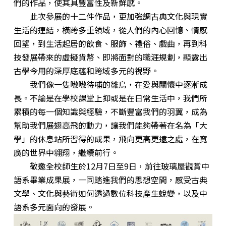
們的作品，使其具豐富性及新鮮感。
此次參展的十二件作品，更加強調古典文化與現實
生活的連結，橫跨多重領域，從人們的內心回憶、情感
回望，到生活起居的飲食、服飾、禮俗、戲曲，再到科
技發展帶來的虛擬貨幣、即將面對的職涯規劃，顯露出
古學今用的深厚底蘊和跨域多元的視野。
我們像一隻嗷嗷待哺的雛鳥，在愛與關懷中逐漸成
長。不論是在學校課堂上抑或是在日常生活中，我們所
累積的每一個知識與經驗，不斷豐富我們的羽翼，成為
幫助我們展翅高飛的動力，讓我們能夠帶著在名為「大
學」的休息站所習得的成果，飛向更高更遠之處，在寬
廣的世界中翱翔，繼續前行。
敬邀全校師生於12月7日至9日，前往玻璃屋觀賞中
語系畢業成果展，一同踏進我們的思想空間，感受古典
文學、文化與藝術如何透過數位科技產生蛻變，以及中
語系多元面向的發展。