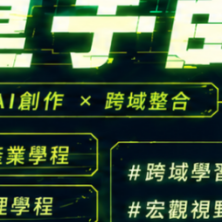
高中生懶人包
High school
CONTACT
Email：
cldept@saturn.yzu.edu.tw
校本部電話：
+886-3-4638800 #2706,2707
地址：
桃園市中壢區遠東路 135 號  元智五館 6 樓