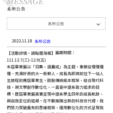
MESSAGE
系所公告
系所公告
系所活動
系所公告
招生訊息
成果與榮耀
2022.11.18
系所公告
展期時間：
【活動詳情，請點選海報】
111.12.7(三)-12.9(五)
本屆畢業展以「羽集，語翼成」為主題，象徵從懵懵懂
懂、充滿好奇的大一新鮮人，成長為即將前往下一站人
生旅程的應屆畢業生。跳脫傳統紙本框架，結合現代科
技，將文學創作數位化，一直是中語系致力追求的目
標。歷屆畢業展真實呈現中語系學生四年的成長軌跡，
與自我定位的追尋。在不斷推陳出新的科技世代裡，我
們努力突破舊有的思維框架，運用數位化的方式呈現我