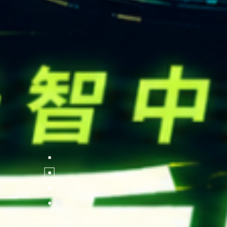
FOLLOW US
National Tsing Hua Un
蘋果網頁設計