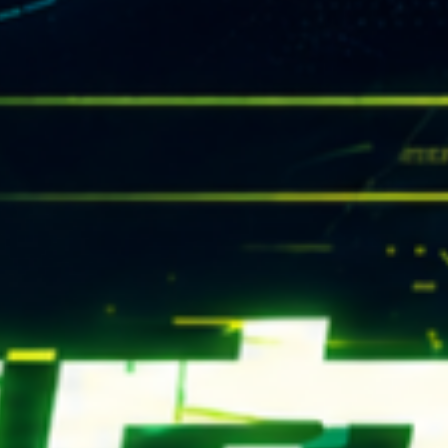
rn.yzu.edu.tw
4638800 #2706,2707
 135 號  元智五館 6 樓