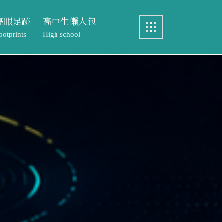
亮眼足跡
高中生懶人包
ootprints
High school
畢業製作
認識中語系
眼足跡
高中生懶人包
實務製作
特色課程
ints
High school
元智文學獎
教務處專區
製作
認識中語系
專案實習
文學獎
特色課程
歷屆研究生論文
實習
教務處專區
研究生論文
元智文學獎高中組
成果與榮耀