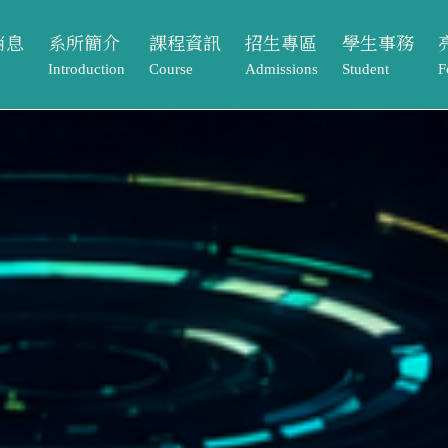
消息
系所簡介
課程資訊
招生專區
學生事務
Introduction
Course
Admissions
Student
F
動
系所介紹
課程架構
本籍生
獎助學金
課程資訊
招生專區
學生事務
亮
告
系所成員
大學部
境外生
系學會
Course
Admissions
Student
Footpr
息
相關法規與表單
碩士班
系友專區
課程架構
本籍生
獎助學金
畢業
常見問題Q&A
大學部
境外生
系學會
元智
單
碩士班
系友專區
專案
歷屆