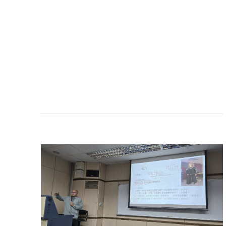
系所公告
2026-08-04
2026私大薪資排行：元智霸榜 淡
江、輔仁跌出前5