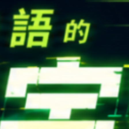
高中生懶人包
High school
CONTACT
Email：
cldept@saturn.yzu.edu.tw
校本部電話：
+886-3-4638800 #2706,2707
地址：
桃園市中壢區遠東路 135 號  元智五館 6 樓