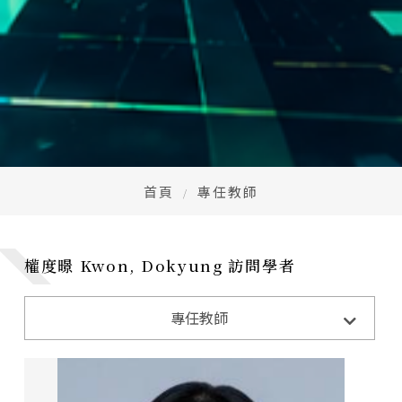
首頁
專任教師
權度暻 Kwon, Dokyung 訪問學者
專任教師
洪士惠 副教授
何威萱 教授
鍾雲鶯 教授
李翠瑛 副教授
徐富美 副教授