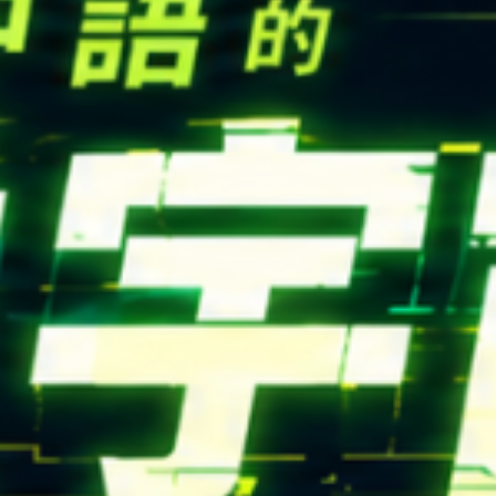
高中生懶人包
High school
CONTACT
Email：
cldept@saturn.yzu.edu.tw
校本部電話：
+886-3-4638800 #2706,2707
地址：
桃園市中壢區遠東路 135 號  元智五館 6 樓