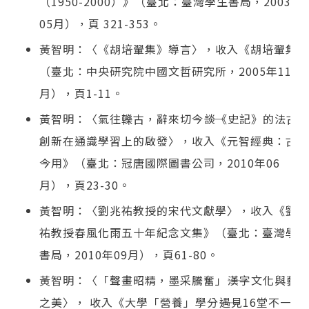
（1950-2000）》（臺北：臺灣學生書局，2003年
05月），頁 321-353。
黃智明：〈《胡培翬集》導言〉，收入《胡培翬集》
（臺北：中央研究院中國文哲研究所，2005年11
月），頁1-11。
黃智明：〈氣往轢古，辭來切今――談《史記》的法古
創新在通識學習上的啟發〉，收入《元智經典：古智
今用》（臺北：冠唐國際圖書公司，2010年06
月），頁23-30。
黃智明：〈劉兆祐教授的宋代文獻學〉，收入《劉兆
祐教授春風化雨五十年紀念文集》（臺北：臺灣學生
書局，2010年09月），頁61-80。
黃智明：〈「聲畫昭精，墨采騰奮」――漢字文化與藝
之美〉， 收入《大學「營養」學分――遇見16堂不一樣