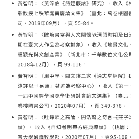
黃智明：〈黃淬伯《詩經覈詁》研究〉，收入《林慶
彰教授七秩華誕壽慶論文集》（臺北：萬卷樓圖書公
司，2018年09月），頁 55-84。
黃智明：〈陂塘書寫與人文關懷――以清領時期及日治
期在臺文人作品為考察對象〉，收入《地景文化、永
續觀光與文創產業》（新北市：千華數位文化公司，
2018年12月），頁 99-116。
黃智明：〈周中孚、關文瑛二家《通志堂經解》提要
述評――以「易類」著述為考察中心〉，收入《第十、
一屆中國經學國際學術研討會論文選集》（臺北：萬
卷樓圖書公司，2020年07月），頁 349-378。
黃智明：〈吐崢嶸之高論，開浩蕩之奇言――《莊子》
讀〉， 收入《自知者明――東方經典導讀》（桃園：元
智大學通識教學部，2020年07月），頁95-108。