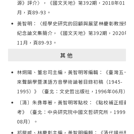
源》評介〉，《國文天地》第392期，2018年01
月，頁89-93。
黃智明：〈經學史研究的回顧與展望――林慶彰教授榮
紀念論文集簡介，《國文天地》第392期，2020年
11月，頁89-93。
其他
林炯陽、董忠司主編，黃智明等編輯：《臺灣五十年
來聲韻學暨漢語方音學術論著目錄初稿（1945-
1995）》（臺北：文史哲出版社，1996年06月）。
〔清〕朱彝尊著，黃智明等點校：《點校補正經義
考》（臺北：中央研究院中國文哲研究所，1999年
08月）。
祁龍威、林慶彰主編，黃智明編輯：《清代揚州學術