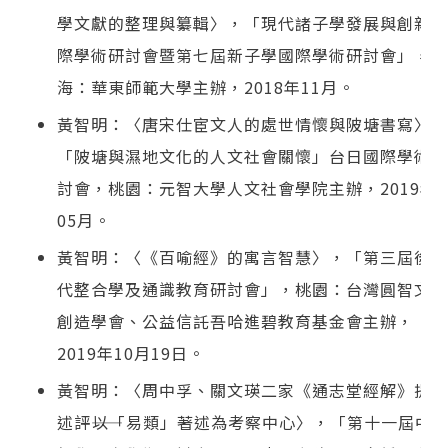
學文獻的整理與纂輯〉，「現代諸子學發展與創新國
際學術研討會暨第七屆新子學國際學術研討會」，上
海：華東師範大學主辦，2018年11月。
黃智明：〈唐宋仕宦文人的處世情懷與陂塘書寫〉，
「陂塘與濕地文化的人文社會關懷」台日國際學術研
討會，桃園：元智大學人文社會學院主辦，2019年
05月。
黃智明：〈《百喻經》的寓言智慧〉，「第三屆後現
代整合學及通識教育研討會」，桃園：台灣圓智文化
創造學會、公益信託吾哈進碧教育基金會主辦，
2019年10月19日。
黃智明：〈周中孚、關文瑛二家《通志堂經解》提要
述評――以「易類」著述為考察中心〉，「第十一屆中