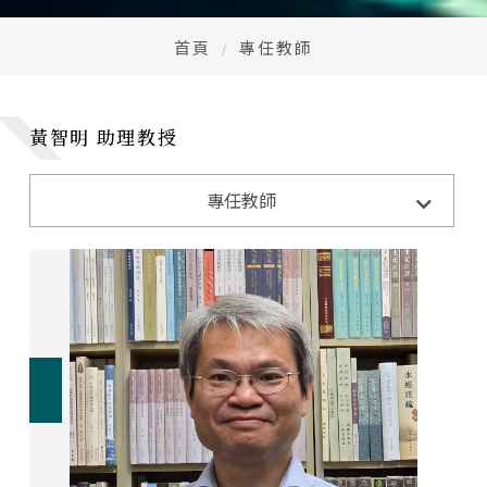
高中生懶人包
High school
首頁
專任教師
CONTACT
Email：
黃智明 助理教授
cldept@saturn.yzu.edu.tw
校本部電話：
+886-3-4638800 #2706,2707
地址：
桃園市中壢區遠東路 135 號  元智五館 6 樓
專任教師
洪士惠 副教授
何威萱 教授
鍾雲鶯 教授
李翠瑛 副教授
徐富美 副教授
黃智明 助理教授
李奇鴻 助理教授
顏樞 助理教授
韋欣 Christine Welch 助理教授